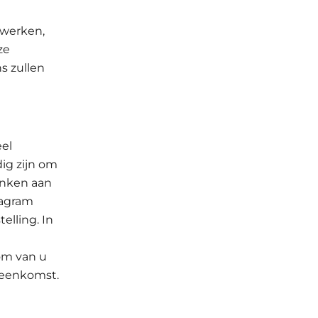
rwerken,
ze
s zullen
eel
ig zijn om
enken aan
tagram
lling. In
om van u
reenkomst.