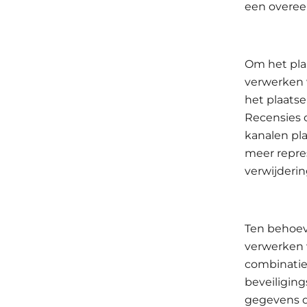
een overeen
Om het pla
verwerken 
het plaats
Recensies 
kanalen pla
meer repres
verwijderin
Ten behoev
verwerken 
combinatie
beveiligin
gegevens di