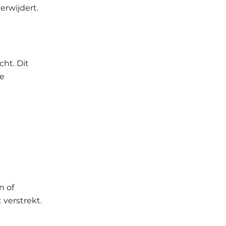
rwijdert.
cht. Dit
ze
n of
verstrekt.