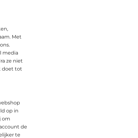
ken,
naam. Met
ons.
al media
ra ze niet
 doet tot
 webshop
ld op in
j om
 account de
lijker te