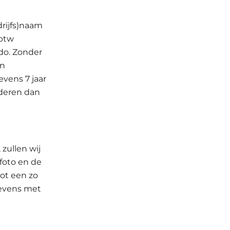
drijfs)naam
btw
do. Zonder
en
evens 7 jaar
jderen dan
zullen wij
foto en de
ot een zo
gevens met