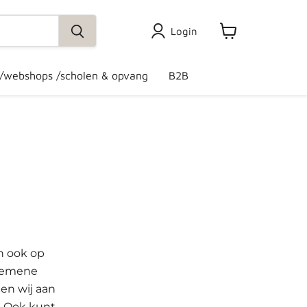
Login
View
cart
 /webshops /scholen & opvang
B2B
n ook op
lgemene
en wij aan
. Ook kunt