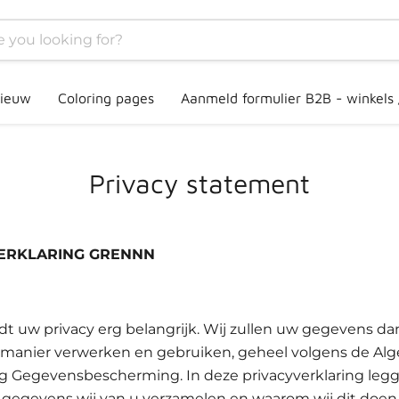
ieuw
Coloring pages
Aanmeld formulier B2B - winkels
Privacy statement
ERKLARING GRENNN
dt uw privacy erg belangrijk. Wij zullen uw gegevens da
e manier verwerken en gebruiken, geheel volgens de A
g Gegevensbescherming. In deze privacyverklaring legg
e gegevens wij van u verzamelen en waarom wij dit doen