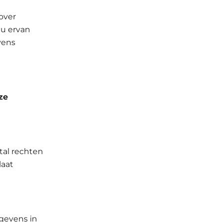
over
 u ervan
vens
ze
al rechten
laat
egevens in