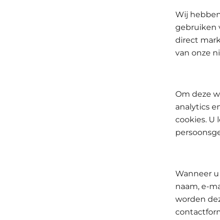
Wij hebben
gebruiken 
direct mark
van onze n
Om deze we
analytics 
cookies. U 
persoonsge
Wanneer u 
naam, e-ma
worden dez
contactform