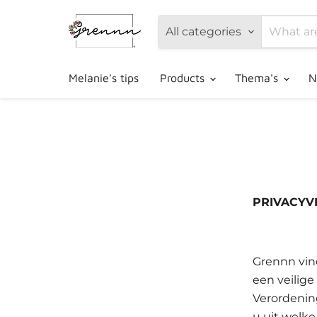
All categories
Melanie's tips
Products
Thema's
N
PRIVACYV
Grennn vin
een veilig
Verordenin
u uit welk