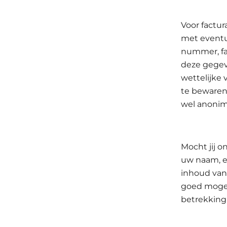
Voor factur
met event
nummer, fa
deze gegev
wettelijke 
te bewaren
wel anonim
Mocht jij o
uw naam, e
inhoud van
goed mogel
betrekking 