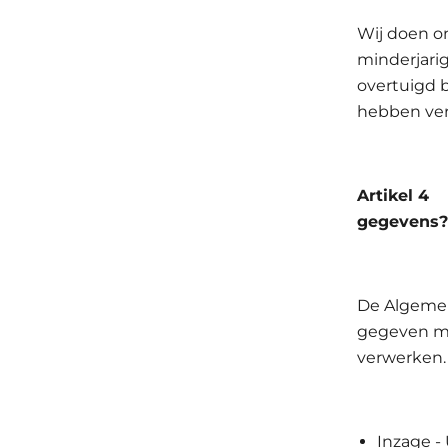
Wij doen on
minderjari
overtuigd 
hebben ver
Artikel 4
gegevens?
De Algemen
gegeven me
verwerken.
Inzage -