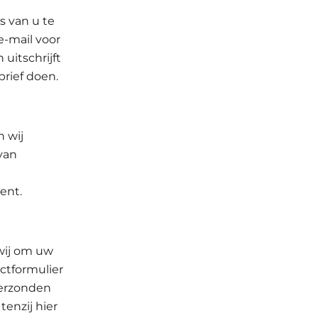
 van u te
-mail voor
uitschrijft
rief doen.
 wij
van
ent.
wij om uw
ctformulier
verzonden
tenzij hier