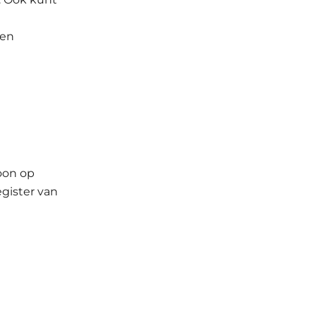
men
oon op
gister van