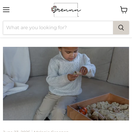
Menu
View
cart