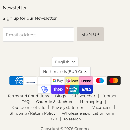
Facebook
Instagram
Pinterest
YouTube
Newsletter
Sign up for our Newsletter
SIGN UP
Email address
Language
English
Country
Netherlands
(EUR €)
Terms and Conditions
Blogs
Gift voucher
Contact
FAQ
Garantie & Klachten
Herroeping
Our points of sale
Privacy statement
Vacancies
Shipping / Return Policy
Wholesale application form
B2B
To search
Copyright © 2026 Grennn.