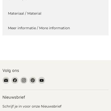
Materiaal / Material
Meer informatie / More information
Volg ons
Email
Vind
Vind
Vind
Vind
Grennn
ons
ons
ons
ons
op
op
op
op
Facebook
Instagram
Pinterest
YouTube
Nieuwsbrief
Schrijf je in voor onze Nieuwsbrief