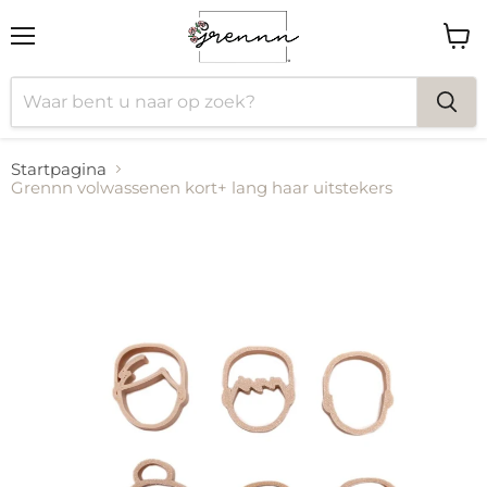
Menu
Wink
bekij
Startpagina
Grennn volwassenen kort+ lang haar uitstekers