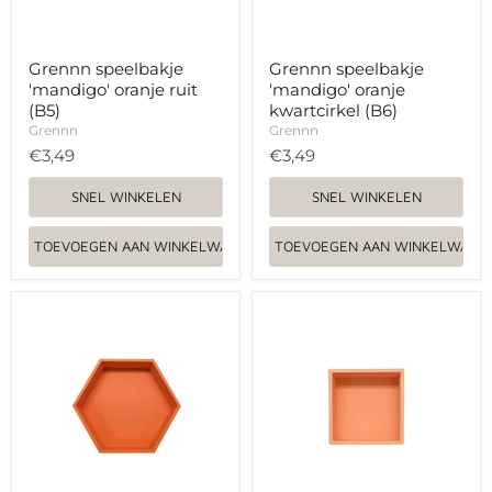
Grennn speelbakje
Grennn speelbakje
'mandigo' oranje ruit
'mandigo' oranje
(B5)
kwartcirkel (B6)
Grennn
Grennn
€3,49
€3,49
SNEL WINKELEN
SNEL WINKELEN
TOEVOEGEN AAN WINKELWAGEN
TOEVOEGEN AAN WINKELWAGE
Grennn
Grennn
speelbakje
speelbakje
'mandigo'
'mandigo'
oranje
pastel
zeshoekig
oranje
(B7)
vierkant
(H1)