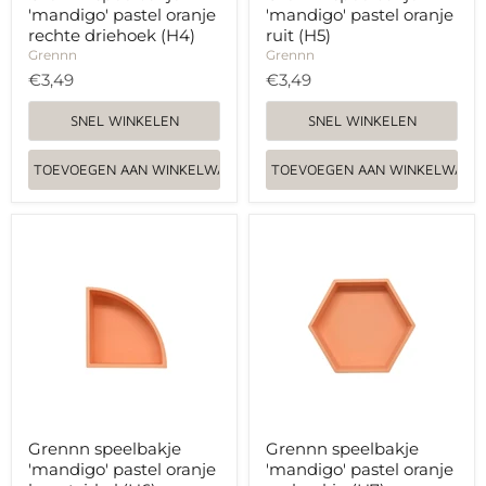
'mandigo' pastel oranje
'mandigo' pastel oranje
rechte driehoek (H4)
ruit (H5)
Grennn
Grennn
€3,49
€3,49
SNEL WINKELEN
SNEL WINKELEN
TOEVOEGEN AAN WINKELWAGEN
TOEVOEGEN AAN WINKELWAGE
Grennn
Grennn
speelbakje
speelbakje
'mandigo'
'mandigo'
pastel
pastel
oranje
oranje
kwartcirkel
zeshoekig
(H6)
(H7)
Grennn speelbakje
Grennn speelbakje
'mandigo' pastel oranje
'mandigo' pastel oranje