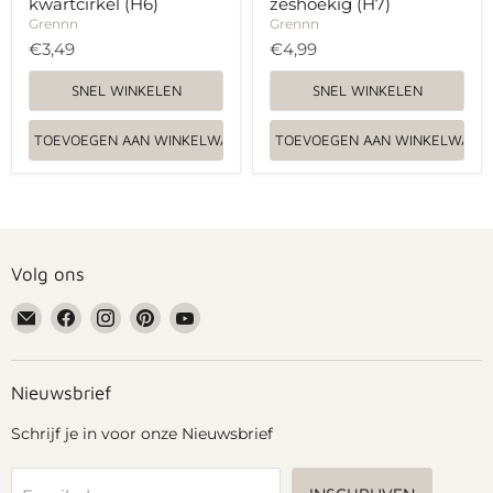
kwartcirkel (H6)
zeshoekig (H7)
Grennn
Grennn
€3,49
€4,99
SNEL WINKELEN
SNEL WINKELEN
TOEVOEGEN AAN WINKELWAGEN
TOEVOEGEN AAN WINKELWAGE
Volg ons
Email
Vind
Vind
Vind
Vind
Grennn
ons
ons
ons
ons
op
op
op
op
Facebook
Instagram
Pinterest
YouTube
Nieuwsbrief
Schrijf je in voor onze Nieuwsbrief