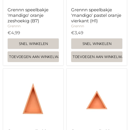
Grennn speelbakje
Grennn speelbakje
'mandigo' oranje
'mandigo' pastel oranje
zeshoekig (B7)
vierkant (H1)
Grennn
Grennn
€4,99
€3,49
SNEL WINKELEN
SNEL WINKELEN
TOEVOEGEN AAN WINKELWAGEN
TOEVOEGEN AAN WINKELWAGE
Grennn
Grennn
speelbakje
speelbakje
'mandigo'
'mandigo'
pastel
pastel
oranje
oranje
gelijkbenige
driehoek
driehoek
(H3)
(H2)