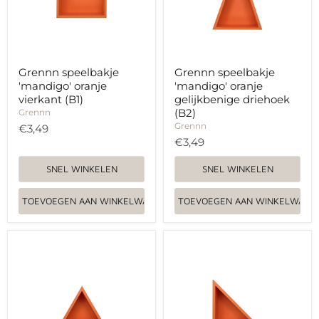
(B2)
Grennn speelbakje
Grennn speelbakje
'mandigo' oranje
'mandigo' oranje
vierkant (B1)
gelijkbenige driehoek
(B2)
Grennn
Grennn
€3,49
€3,49
SNEL WINKELEN
SNEL WINKELEN
TOEVOEGEN AAN WINKELWAGEN
TOEVOEGEN AAN WINKELWAGE
Grennn
Grennn
speelbakje
speelbakje
'mandigo'
'mandigo'
oranje
oranje
driehoek
rechte
(B3)
driehoek
(B4)