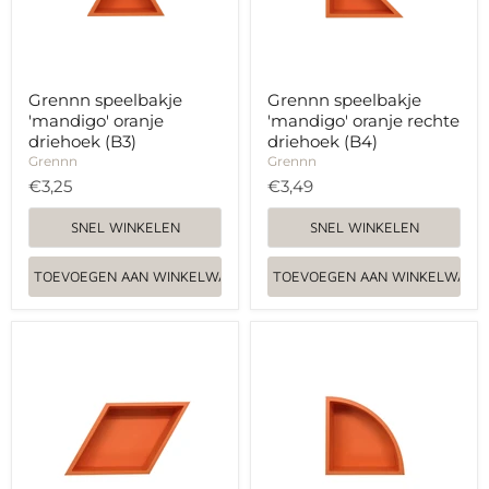
Grennn speelbakje
Grennn speelbakje
'mandigo' oranje
'mandigo' oranje rechte
driehoek (B3)
driehoek (B4)
Grennn
Grennn
€3,25
€3,49
SNEL WINKELEN
SNEL WINKELEN
TOEVOEGEN AAN WINKELWAGEN
TOEVOEGEN AAN WINKELWAGE
Grennn
Grennn
speelbakje
speelbakje
'mandigo'
'mandigo'
oranje
oranje
ruit
kwartcirkel
(B5)
(B6)