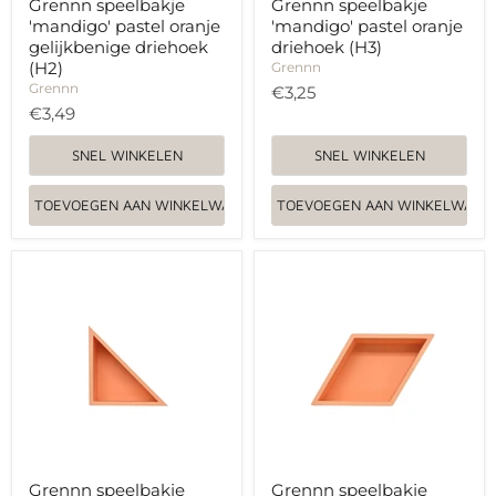
Grennn speelbakje
Grennn speelbakje
'mandigo' pastel oranje
'mandigo' pastel oranje
gelijkbenige driehoek
driehoek (H3)
(H2)
Grennn
Grennn
€3,25
€3,49
SNEL WINKELEN
SNEL WINKELEN
TOEVOEGEN AAN WINKELWAGEN
TOEVOEGEN AAN WINKELWAGE
Grennn
Grennn
speelbakje
speelbakje
'mandigo'
'mandigo'
pastel
pastel
oranje
oranje
rechte
ruit
driehoek
(H5)
(H4)
Grennn speelbakje
Grennn speelbakje