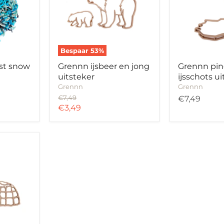
uitsteker
uitsteker
Bespaar
53
%
jst snow
Grennn ijsbeer en jong
Grennn pin
uitsteker
ijsschots u
Grennn
Grennn
Oorspronkelijke
€7,49
€7,49
prijs
Huidige
€3,49
prijs