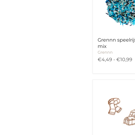
Grennn speelri
mix
Grennn
€4,49
-
€10,99
Grennn
winter
uitstekers