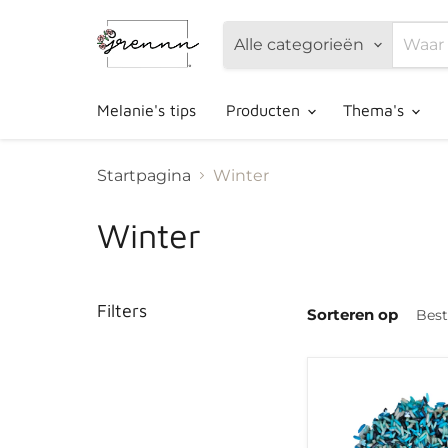
Alle categorieën
Melanie's tips
Producten
Thema's
Startpagina
Winter
Winter
Filters
Sorteren op
Grennn
speelrijst
snow
mix