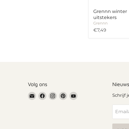
Grennn winter
uitstekers
Grennn
€7,49
Volg ons
Nieuws
Email
Vind
Vind
Vind
Vind
Schrijf 
Grennn
ons
ons
ons
ons
op
op
op
op
Email
Facebook
Instagram
Pinterest
YouTube