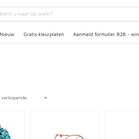
Nieuw
Gratis kleurplaten
Aanmeld formulier B2B - win
Grennn
Grennn
ijsbeer
pinguïn
en
en
jong
ijsschots