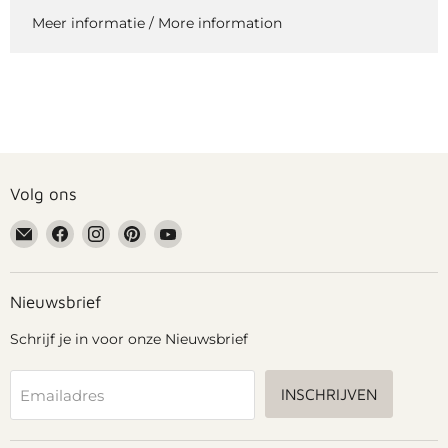
Meer informatie / More information
Volg ons
Email
Vind
Vind
Vind
Vind
Grennn
ons
ons
ons
ons
op
op
op
op
Facebook
Instagram
Pinterest
YouTube
Nieuwsbrief
Schrijf je in voor onze Nieuwsbrief
INSCHRIJVEN
Emailadres