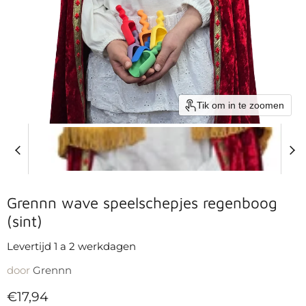
Tik om in te zoomen
Grennn wave speelschepjes regenboog
(sint)
Levertijd 1 a 2 werkdagen
door
Grennn
Huidige prijs
€17,94