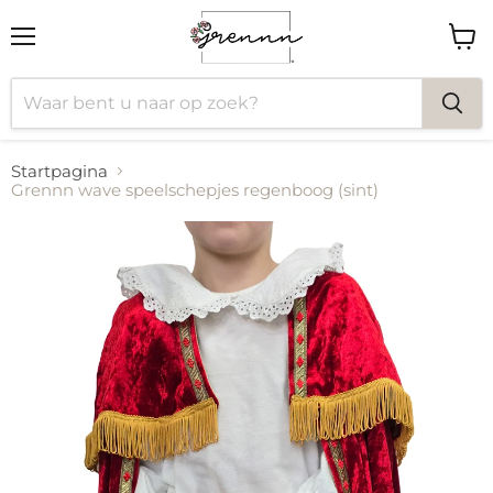
Menu
Wink
bekij
Startpagina
Grennn wave speelschepjes regenboog (sint)