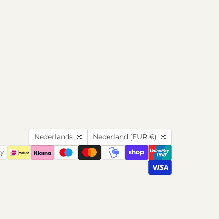
Taal
Land
Nederlands
Nederland
(EUR €)