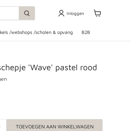
Inloggen
Winkelwagen
bekijken
kels /webshops /scholen & opvang
B2B
chepje 'Wave' pastel rood
gen
TOEVOEGEN AAN WINKELWAGEN