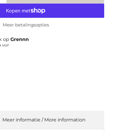
Meer betalingsopties
jk op
Grennn
4 uur
Meer informatie / More information