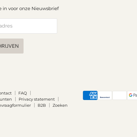
je in voor onze Nieuwsbrief
adres
HRIJVEN
ontact
FAQ
punten
Privacy statement
nvraagformulier
B2B
Zoeken