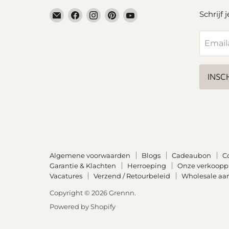
Email
Vind
Vind
Vind
Vind
Schrijf 
Grennn
ons
ons
ons
ons
op
op
op
op
Email
Facebook
Instagram
Pinterest
YouTube
INSC
Algemene voorwaarden
Blogs
Cadeaubon
C
Garantie & Klachten
Herroeping
Onze verkoop
Vacatures
Verzend / Retourbeleid
Wholesale aa
Copyright © 2026 Grennn.
Powered by Shopify