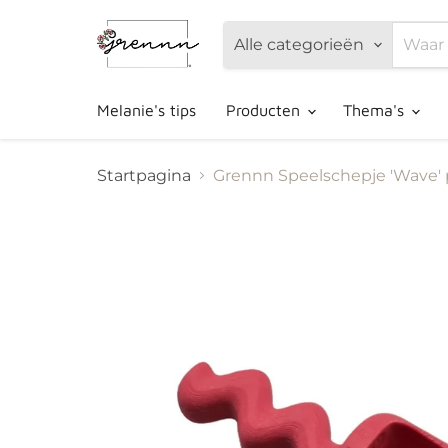
Alle categorieën
Melanie's tips
Producten
Thema's
Startpagina
Grennn Speelschepje 'Wave' 