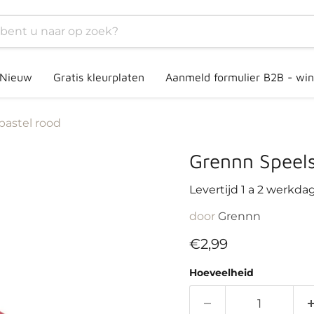
Nieuw
Gratis kleurplaten
Aanmeld formulier B2B - win
pastel rood
Grennn Speels
Levertijd 1 a 2 werkda
door
Grennn
Huidige prijs
€2,99
Hoeveelheid