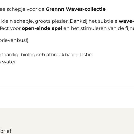
eelschepje voor de
Grennn Waves-collectie
lein schepje, groots plezier. Dankzij het subtiele
wave-
rfect voor
open-einde spel
en het stimuleren van de fijn
brievenbus!)
taardig, biologisch afbreekbaar plastic
m water
brief