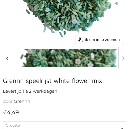
Tik om in te zoomen
Grennn speelrijst white flower mix
Levertijd 1 a 2 werkdagen
door
Grennn
Huidige prijs
€4,49
Grootte