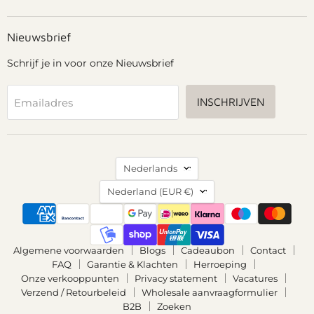
Grennn
ons
ons
ons
ons
op
op
op
op
Facebook
Instagram
Pinterest
YouTube
Nieuwsbrief
Schrijf je in voor onze Nieuwsbrief
INSCHRIJVEN
Emailadres
Taal
Nederlands
Land
Nederland
(EUR €)
Algemene voorwaarden
Blogs
Cadeaubon
Contact
FAQ
Garantie & Klachten
Herroeping
Onze verkooppunten
Privacy statement
Vacatures
Verzend / Retourbeleid
Wholesale aanvraagformulier
B2B
Zoeken