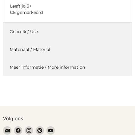
Leeftijd 3+
CE gemarkeerd
Gebruik / Use
Materiaal / Material
Meer informatie / More information
Volg ons
Email
Vind
Vind
Vind
Vind