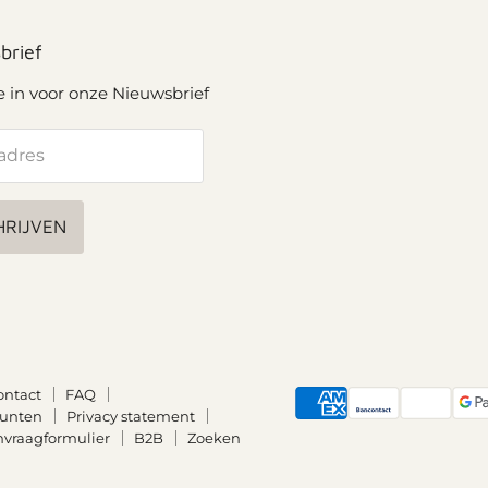
brief
je in voor onze Nieuwsbrief
adres
HRIJVEN
ontact
FAQ
punten
Privacy statement
nvraagformulier
B2B
Zoeken