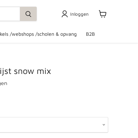
Inloggen
Winkelwagen
bekijken
kels /webshops /scholen & opvang
B2B
ijst snow mix
gen