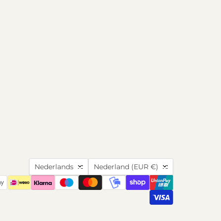
Taal
Land
Nederlands
Nederland
(EUR €)