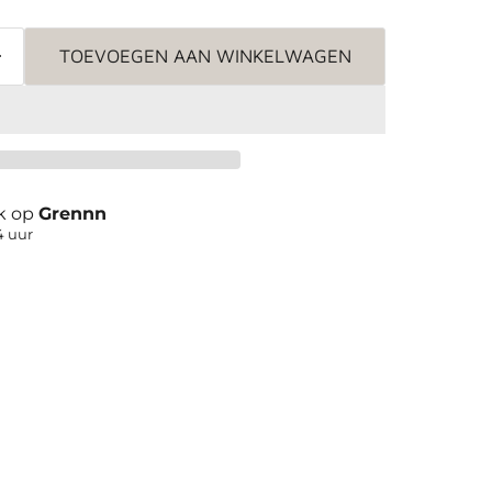
TOEVOEGEN AAN WINKELWAGEN
jk op
Grennn
4 uur
Klik of scrol om in te zoomen