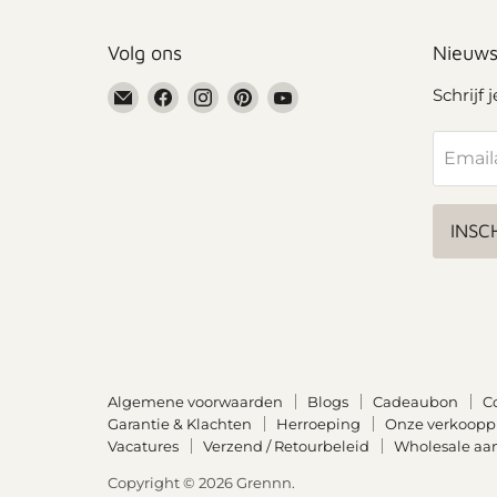
Volg ons
Nieuws
Email
Vind
Vind
Vind
Vind
Schrijf 
Grennn
ons
ons
ons
ons
op
op
op
op
Email
Facebook
Instagram
Pinterest
YouTube
INSC
Algemene voorwaarden
Blogs
Cadeaubon
C
Garantie & Klachten
Herroeping
Onze verkoop
Vacatures
Verzend / Retourbeleid
Wholesale aa
Copyright © 2026 Grennn.