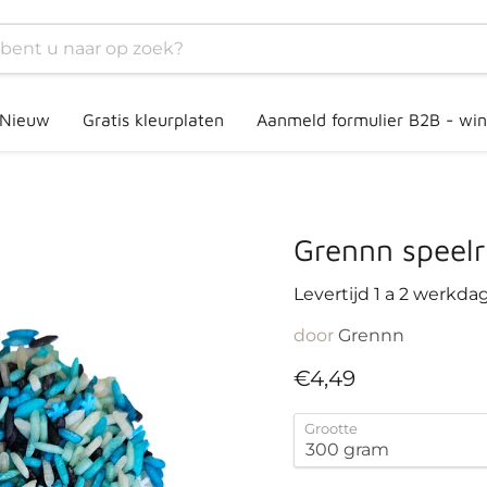
Nieuw
Gratis kleurplaten
Aanmeld formulier B2B - win
Grennn speelr
Levertijd 1 a 2 werkda
door
Grennn
Huidige prijs
€4,49
Grootte