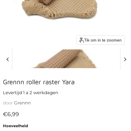
Tik om in te zoomen
Grennn roller raster Yara
Levertijd 1 a 2 werkdagen
door
Grennn
Huidige prijs
€6,99
Hoeveelheid