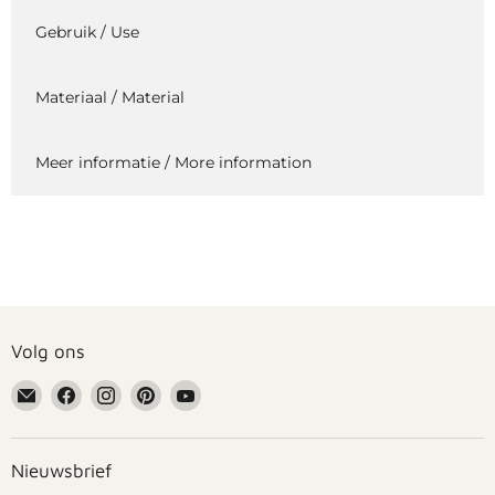
Gebruik / Use
Materiaal / Material
Meer informatie / More information
Volg ons
Email
Vind
Vind
Vind
Vind
Grennn
ons
ons
ons
ons
op
op
op
op
Facebook
Instagram
Pinterest
YouTube
Nieuwsbrief