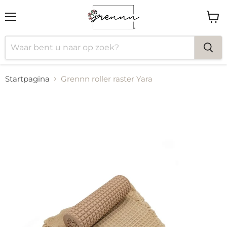
Menu
Wink
bekij
Startpagina
Grennn roller raster Yara