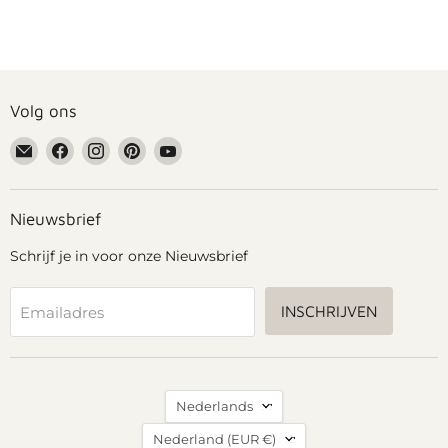
Volg ons
Email
Vind
Vind
Vind
Vind
Grennn
ons
ons
ons
ons
op
op
op
op
Facebook
Instagram
Pinterest
YouTube
Nieuwsbrief
Schrijf je in voor onze Nieuwsbrief
INSCHRIJVEN
Emailadres
Taal
Nederlands
Land
Nederland
(EUR €)