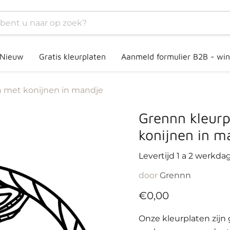
Nieuw
Gratis kleurplaten
Aanmeld formulier B2B - win
n met konijnen in mandje
Grennn kleurp
konijnen in m
Levertijd 1 a 2 werkda
door
Grennn
Huidige prijs
€0,00
Onze kleurplaten zijn 