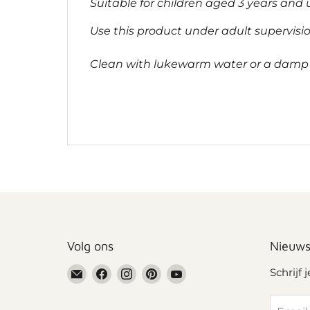
Suitable for children aged 3 years and 
Use this product under adult supervisi
Clean with lukewarm water or a damp cl
Volg ons
Nieuws
Email
Vind
Vind
Vind
Vind
Schrijf 
Grennn
ons
ons
ons
ons
op
op
op
op