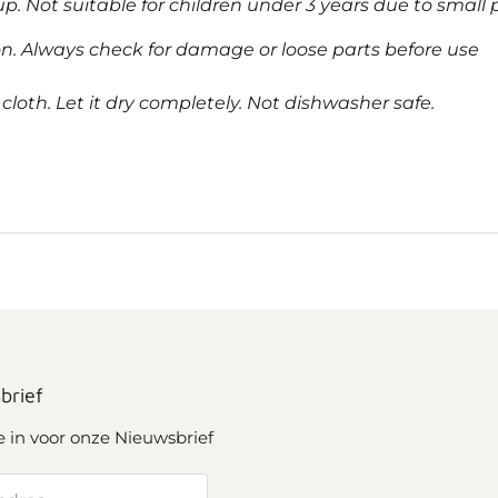
up. Not suitable for children under 3 years due to smal
on. Always check for damage or loose parts before use
oth. Let it dry completely. Not dishwasher safe.
brief
je in voor onze Nieuwsbrief