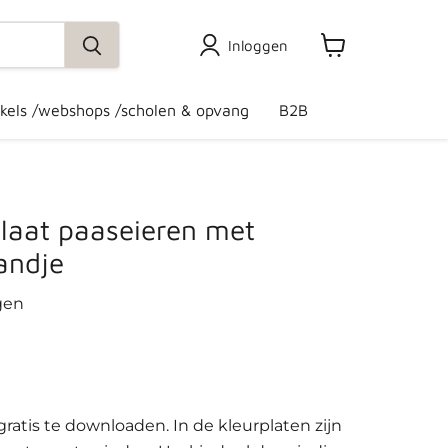
Inloggen
Winkelwagen
bekijken
kels /webshops /scholen & opvang
B2B
laat paaseieren met
andje
gen
gratis te downloaden. In de kleurplaten zijn