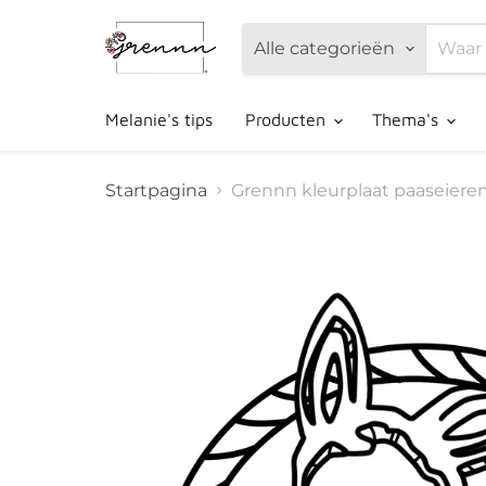
Alle categorieën
Melanie's tips
Producten
Thema's
Startpagina
Grennn kleurplaat paaseiere