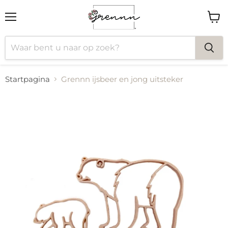
Menu
Wink
bekij
Startpagina
Grennn ijsbeer en jong uitsteker