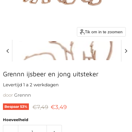
Tik om in te zoomen
Grennn ijsbeer en jong uitsteker
Levertijd 1 a 2 werkdagen
door
Grennn
Oorspronkelijke prijs
Huidige prijs
€7,49
€3,49
Bespaar
53
%
Hoeveelheid