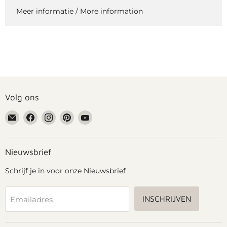
Meer informatie / More information
Volg ons
Email
Vind
Vind
Vind
Vind
Grennn
ons
ons
ons
ons
op
op
op
op
Facebook
Instagram
Pinterest
YouTube
Nieuwsbrief
Schrijf je in voor onze Nieuwsbrief
INSCHRIJVEN
Emailadres