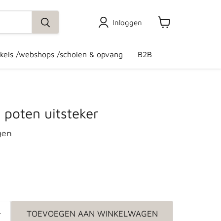
Inloggen
Winkelwagen
bekijken
kels /webshops /scholen & opvang
B2B
 poten uitsteker
gen
TOEVOEGEN AAN WINKELWAGEN