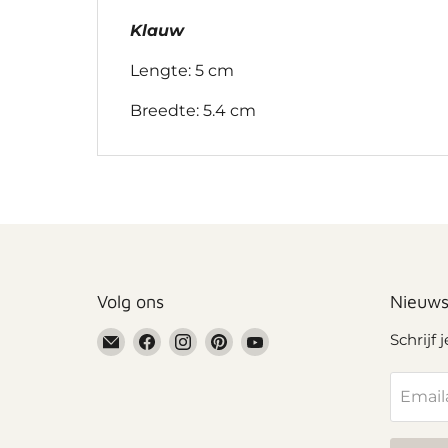
Klauw
Lengte: 5 cm
Breedte: 5.4 cm
Volg ons
Nieuws
Email
Vind
Vind
Vind
Vind
Schrijf 
Grennn
ons
ons
ons
ons
op
op
op
op
Email
Facebook
Instagram
Pinterest
YouTube