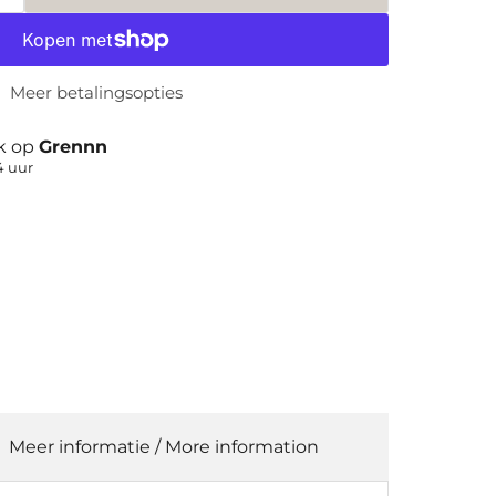
Meer betalingsopties
jk op
Grennn
4 uur
Meer informatie / More information