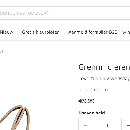
Nieuw
Gratis kleurplaten
Aanmeld formulier B2B - win
er
Grennn dieren
Levertijd 1 a 2 werkda
door
Grennn
Huidige prijs
€9,99
Hoeveelheid