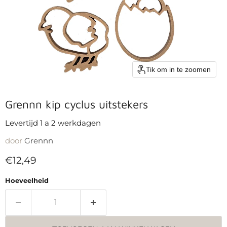
Tik om in te zoomen
Grennn kip cyclus uitstekers
Levertijd 1 a 2 werkdagen
door
Grennn
Huidige prijs
€12,49
Hoeveelheid