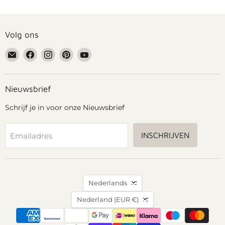
Volg ons
Email
Vind
Vind
Vind
Vind
Grennn
ons
ons
ons
ons
op
op
op
op
Facebook
Instagram
Pinterest
YouTube
Nieuwsbrief
Schrijf je in voor onze Nieuwsbrief
INSCHRIJVEN
Emailadres
Taal
Nederlands
Land
Nederland
(EUR €)