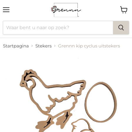
Menu
Wink
bekij
Startpagina
Stekers
Grennn kip cyclus uitstekers