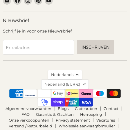
Grennn
ons
ons
ons
ons
op
op
op
op
Facebook
Instagram
Pinterest
YouTube
Nieuwsbrief
Schrijf je in voor onze Nieuwsbrief
INSCHRIJVEN
Emailadres
Taal
Nederlands
Land
Nederland
(EUR €)
Algemene voorwaarden
Blogs
Cadeaubon
Contact
FAQ
Garantie & Klachten
Herroeping
Onze verkooppunten
Privacy statement
Vacatures
Verzend / Retourbeleid
Wholesale aanvraagformulier