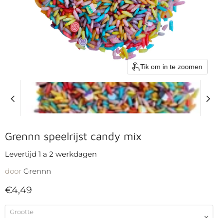
Tik om in te zoomen
Grennn speelrijst candy mix
Levertijd 1 a 2 werkdagen
door
Grennn
Huidige prijs
€4,49
Grootte