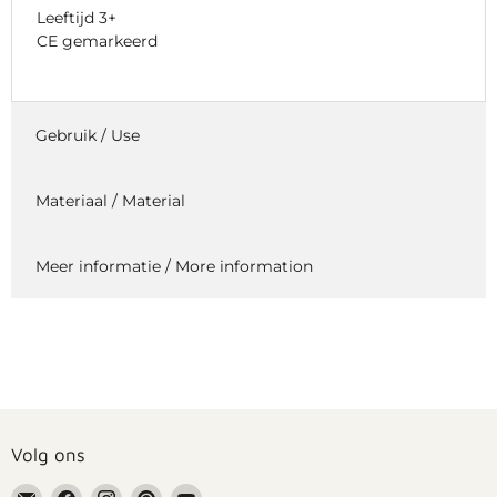
Leeftijd 3+
CE gemarkeerd
Gebruik / Use
Materiaal / Material
Meer informatie / More information
Volg ons
Email
Vind
Vind
Vind
Vind