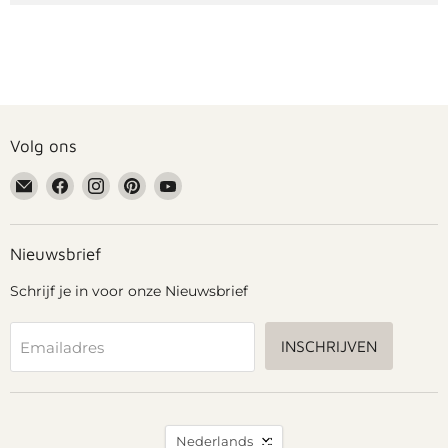
Volg ons
Email
Vind
Vind
Vind
Vind
Grennn
ons
ons
ons
ons
op
op
op
op
Facebook
Instagram
Pinterest
YouTube
Nieuwsbrief
Schrijf je in voor onze Nieuwsbrief
INSCHRIJVEN
Emailadres
Taal
Nederlands