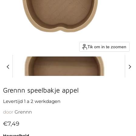
Tik om in te zoomen
Grennn speelbakje appel
Levertijd 1 a 2 werkdagen
door
Grennn
Huidige prijs
€7,49
Hoeveelheid