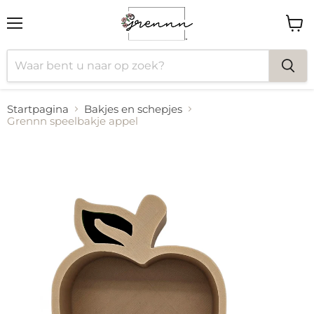
Menu
Wink
bekij
Startpagina
Bakjes en schepjes
Grennn speelbakje appel