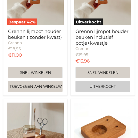
kwast)
Bespaar
42
%
Uitverkocht
Grennn lijmpot houder
Grennn lijmpot houder
beuken ( zonder kwast)
beuken inclusief
potje+kwastje
Grennn
Oorspronkelijke
€18,95
Grennn
prijs
Huidige
Oorspronkelijke
€11,00
€19,95
prijs
Huidige
€13,96
prijs
prijs
SNEL WINKELEN
SNEL WINKELEN
TOEVOEGEN AAN WINKELWAGEN
UITVERKOCHT
Grennn
Grennn
lijmpot
lijmpot
houder
houder
beuken
limited
inclusief
edition
potje,kwastje
beuken
en
inclusief