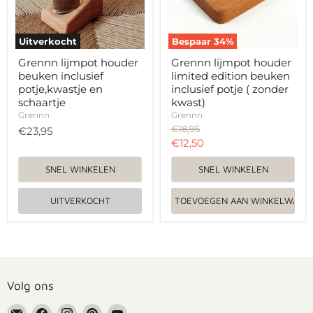
schaartje
potje
(
zonder
kwast)
Uitverkocht
Bespaar
34
%
Grennn lijmpot houder
Grennn lijmpot houder
beuken inclusief
limited edition beuken
potje,kwastje en
inclusief potje ( zonder
schaartje
kwast)
Grennn
Grennn
Oorspronkelijke
€18,95
€23,95
prijs
Huidige
€12,50
prijs
SNEL WINKELEN
SNEL WINKELEN
UITVERKOCHT
TOEVOEGEN AAN WINKELWAGE
Volg ons
Email
Vind
Vind
Vind
Vind