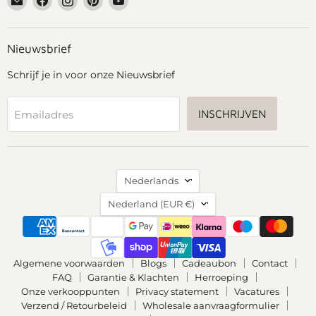
Grennn
ons
ons
ons
ons
op
op
op
op
Facebook
Instagram
Pinterest
YouTube
Nieuwsbrief
Schrijf je in voor onze Nieuwsbrief
INSCHRIJVEN
Emailadres
Taal
Nederlands
Land
Nederland
(EUR €)
Algemene voorwaarden
Blogs
Cadeaubon
Contact
FAQ
Garantie & Klachten
Herroeping
Onze verkooppunten
Privacy statement
Vacatures
Verzend / Retourbeleid
Wholesale aanvraagformulier