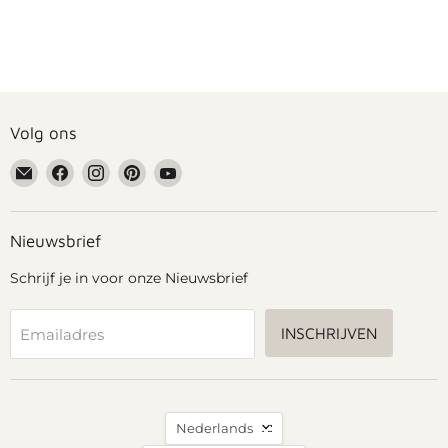
Volg ons
Email
Vind
Vind
Vind
Vind
Grennn
ons
ons
ons
ons
op
op
op
op
Facebook
Instagram
Pinterest
YouTube
Nieuwsbrief
Schrijf je in voor onze Nieuwsbrief
INSCHRIJVEN
Emailadres
Taal
Nederlands