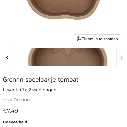
Tik om in te zoomen
Grennn speelbakje tomaat
Levertijd 1 a 2 werkdagen
door
Grennn
Huidige prijs
€7,49
Hoeveelheid