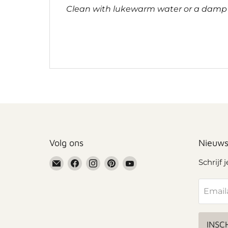
Clean with lukewarm water or a damp cl
Volg ons
Nieuws
Email
Vind
Vind
Vind
Vind
Schrijf 
Grennn
ons
ons
ons
ons
op
op
op
op
Email
Facebook
Instagram
Pinterest
YouTube
INSC