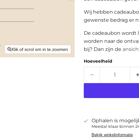
Wij hebben cadeaubon
gewenste bedrag er ni
De cadeaubon wordt l
worden naar de ontvan
bij? Dan zijn de
ansich
Klik of scrol om in te zoomen
Hoeveelheid
Ophalen is mogeli
Meestal klaar binnen 2
Bekijk winkelinformatie