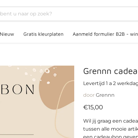
Nieuw
Gratis kleurplaten
Aanmeld formulier B2B - win
Grennn cadea
Levertijd 1 a 2 werkda
door
Grennn
Huidige prijs
€15,00
Wil jij graag een cad
tussen alle mooie arti
een cadeaubon geve