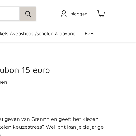
Inloggen
Winkelwagen
bekijken
kels /webshops /scholen & opvang
B2B
ubon 15 euro
gen
eau geven van Grennn en geeft het kiezen
kelen keuzestress? Wellicht kan je de jarige
n.