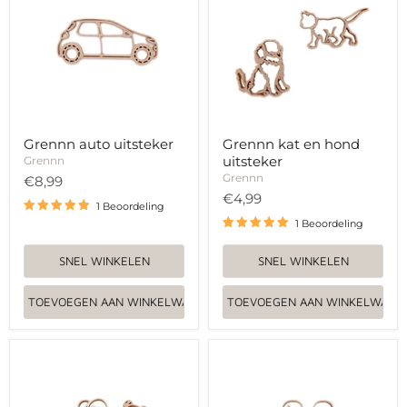
hond
uitsteker
Grennn auto uitsteker
Grennn kat en hond
uitsteker
Grennn
Grennn
€8,99
€4,99
1 Beoordeling
1 Beoordeling
SNEL WINKELEN
SNEL WINKELEN
TOEVOEGEN AAN WINKELWAGEN
TOEVOEGEN AAN WINKELWAGE
Grennn
Grennn
kind
kind
lang
kort
haar
haar