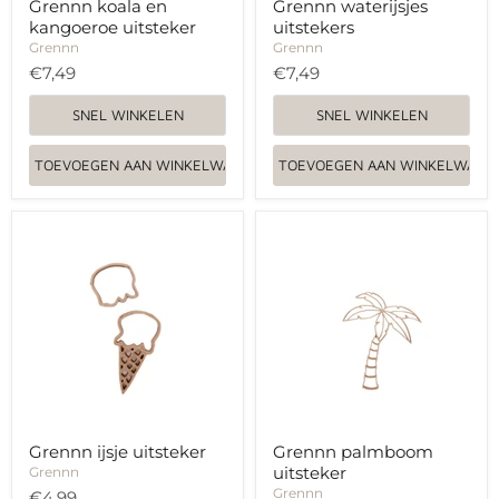
Grennn koala en
Grennn waterijsjes
kangoeroe uitsteker
uitstekers
Grennn
Grennn
€7,49
€7,49
SNEL WINKELEN
SNEL WINKELEN
TOEVOEGEN AAN WINKELWAGEN
TOEVOEGEN AAN WINKELWAGE
Grennn
Grennn
ijsje
palmboom
uitsteker
uitsteker
Grennn ijsje uitsteker
Grennn palmboom
uitsteker
Grennn
Grennn
€4,99