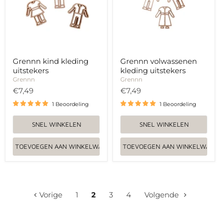
Grennn kind kleding
Grennn volwassenen
uitstekers
kleding uitstekers
Grennn
Grennn
€7,49
€7,49
1 Beoordeling
1 Beoordeling
SNEL WINKELEN
SNEL WINKELEN
TOEVOEGEN AAN WINKELWAGEN
TOEVOEGEN AAN WINKELWAGE
Vorige
1
2
3
4
Volgende