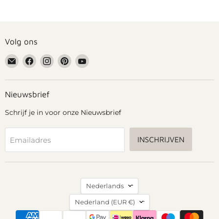
Volg ons
Email
Vind
Vind
Vind
Vind
Grennn
ons
ons
ons
ons
op
op
op
op
Facebook
Instagram
Pinterest
YouTube
Nieuwsbrief
Schrijf je in voor onze Nieuwsbrief
INSCHRIJVEN
Emailadres
Taal
Nederlands
Land
Nederland
(EUR €)