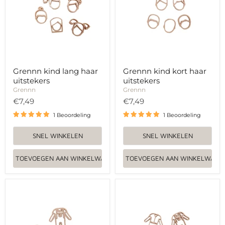
uitstekers
uitstekers
Grennn kind lang haar
Grennn kind kort haar
uitstekers
uitstekers
Grennn
Grennn
€7,49
€7,49
1 Beoordeling
1 Beoordeling
SNEL WINKELEN
SNEL WINKELEN
TOEVOEGEN AAN WINKELWAGEN
TOEVOEGEN AAN WINKELWAGE
Grennn
Grennn
kind
volwassenen
kleding
kleding
uitstekers
uitstekers