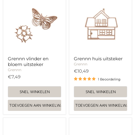
vlinder
huis
en
uitsteker
bloem
uitsteker
Grennn vlinder en
Grennn huis uitsteker
bloem uitsteker
Grennn
Grennn
€10,49
€7,49
1 Beoordeling
SNEL WINKELEN
SNEL WINKELEN
TOEVOEGEN AAN WINKELWAGEN
TOEVOEGEN AAN WINKELWAGE
Grennn
Grennn
auto
kat
uitsteker
en