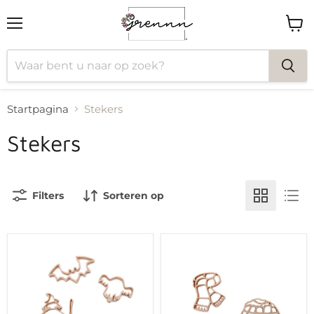
Menu
Wink
bekij
Startpagina
Stekers
Stekers
Filters
Sorteren op
Grennn
Grennn
griezel
winter
uitstekers
uitstekers