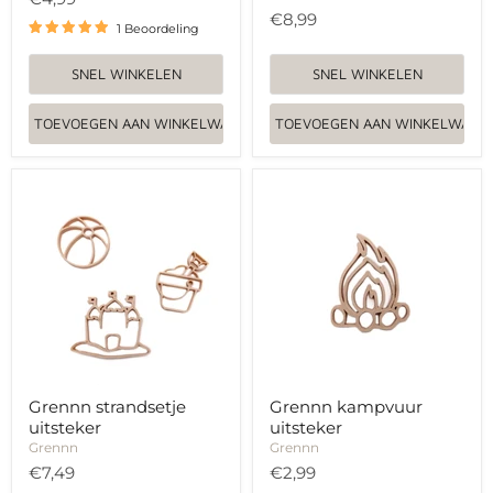
€8,99
1 Beoordeling
SNEL WINKELEN
SNEL WINKELEN
TOEVOEGEN AAN WINKELWAGEN
TOEVOEGEN AAN WINKELWAGE
Grennn
Grennn
strandsetje
kampvuur
uitsteker
uitsteker
Grennn strandsetje
Grennn kampvuur
uitsteker
uitsteker
Grennn
Grennn
€7,49
€2,99