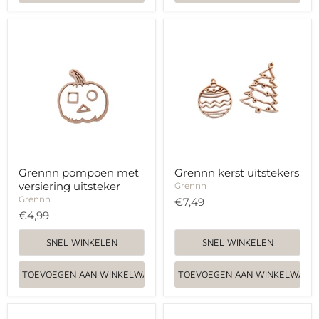
Grennn
Grennn
pompoen
kerst
met
uitstekers
versiering
uitsteker
Grennn pompoen met
Grennn kerst uitstekers
versiering uitsteker
Grennn
Grennn
€7,49
€4,99
SNEL WINKELEN
SNEL WINKELEN
TOEVOEGEN AAN WINKELWAGEN
TOEVOEGEN AAN WINKELWAGE
Grennn
Grennn