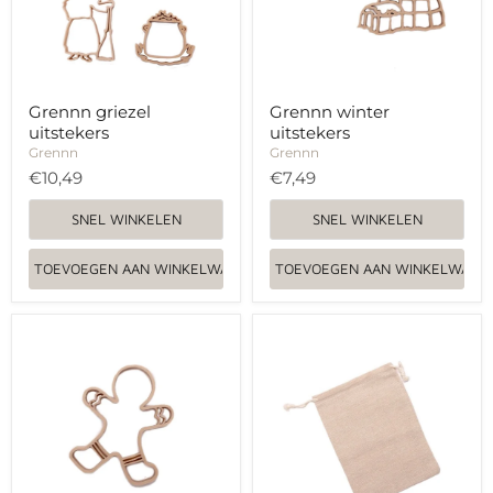
Grennn griezel
Grennn winter
uitstekers
uitstekers
Grennn
Grennn
€10,49
€7,49
SNEL WINKELEN
SNEL WINKELEN
TOEVOEGEN AAN WINKELWAGEN
TOEVOEGEN AAN WINKELWAGE
Grennn
Grennn
gingerman
katoenen
uitsteker
bewaarzakje