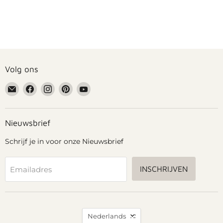
Volg ons
Email
Vind
Vind
Vind
Vind
Grennn
ons
ons
ons
ons
op
op
op
op
Facebook
Instagram
Pinterest
YouTube
Nieuwsbrief
Schrijf je in voor onze Nieuwsbrief
INSCHRIJVEN
Emailadres
Taal
Nederlands