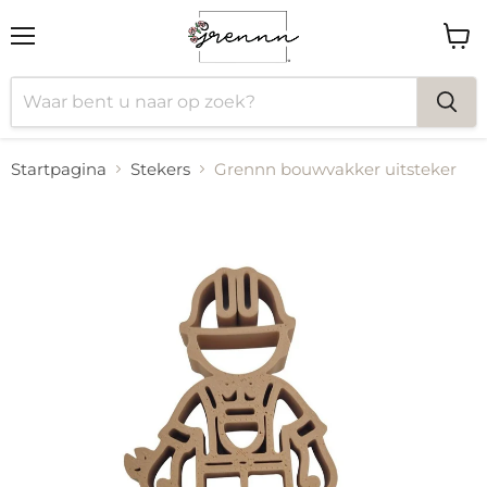
Menu
Wink
bekij
Startpagina
Stekers
Grennn bouwvakker uitsteker