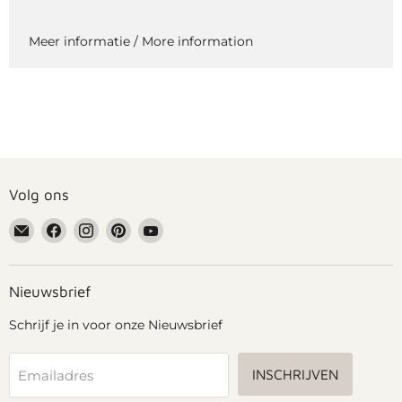
Meer informatie / More information
Volg ons
Email
Vind
Vind
Vind
Vind
Grennn
ons
ons
ons
ons
op
op
op
op
Facebook
Instagram
Pinterest
YouTube
Nieuwsbrief
Schrijf je in voor onze Nieuwsbrief
INSCHRIJVEN
Emailadres