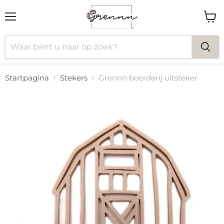
Menu
Wink
bekij
Startpagina
Stekers
Grennn boerderij uitsteker