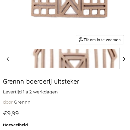
Tik om in te zoomen
Grennn boerderij uitsteker
Levertijd 1 a 2 werkdagen
door
Grennn
Huidige prijs
€9,99
Hoeveelheid