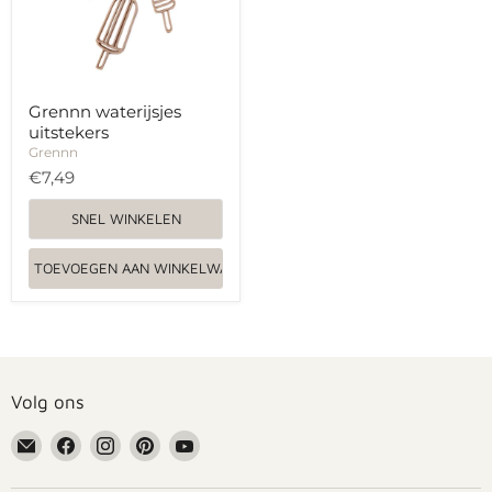
Grennn waterijsjes
uitstekers
Grennn
€7,49
SNEL WINKELEN
TOEVOEGEN AAN WINKELWAGEN
Volg ons
Email
Vind
Vind
Vind
Vind
Grennn
ons
ons
ons
ons
op
op
op
op