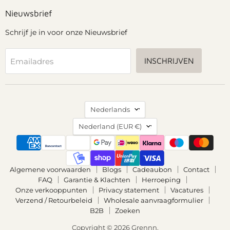
Facebook
Instagram
Pinterest
YouTube
Nieuwsbrief
Schrijf je in voor onze Nieuwsbrief
INSCHRIJVEN
Emailadres
Taal
Nederlands
Land
Nederland
(EUR €)
Algemene voorwaarden
Blogs
Cadeaubon
Contact
FAQ
Garantie & Klachten
Herroeping
Onze verkooppunten
Privacy statement
Vacatures
Verzend / Retourbeleid
Wholesale aanvraagformulier
B2B
Zoeken
Copyright © 2026 Grennn.