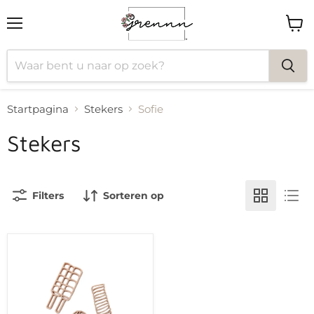
Menu
Wink
bekij
Startpagina
Stekers
Sofie
Stekers
Filters
Sorteren op
Grennn
waterijsjes
uitstekers