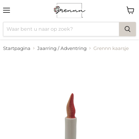
Menu
Wink
bekij
Startpagina
Jaarring / Adventring
Grennn kaarsje