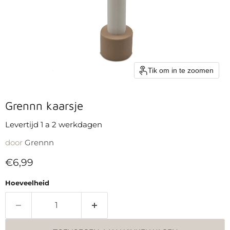
Tik om in te zoomen
Grennn kaarsje
Levertijd 1 a 2 werkdagen
door
Grennn
Huidige prijs
€6,99
Hoeveelheid