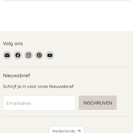
Volg ons
Email
Vind
Vind
Vind
Vind
Grennn
ons
ons
ons
ons
op
op
op
op
Facebook
Instagram
Pinterest
YouTube
Nieuwsbrief
Schrijf je in voor onze Nieuwsbrief
INSCHRIJVEN
Emailadres
Taal
Nederlands